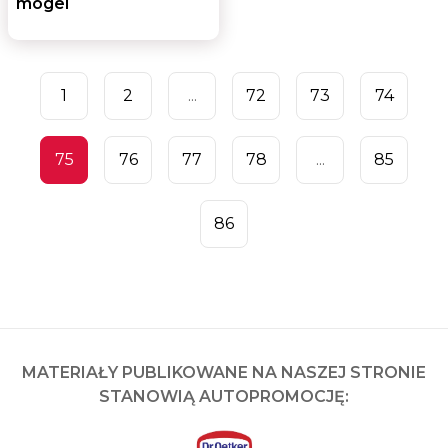
mogel
1
2
...
72
73
74
75
76
77
78
...
85
86
MATERIAŁY PUBLIKOWANE NA NASZEJ STRONIE
STANOWIĄ AUTOPROMOCJĘ: