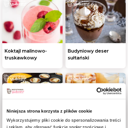
Koktajl malinowo-
Budyniowy deser
truskawkowy
sułtański
Niniejsza strona korzysta z plików cookie
Wykorzystujemy pliki cookie do spersonalizowania treści
Małe babeczki
Blondies z masłem
i reklam, aby oferować funkcje społecznościowe i