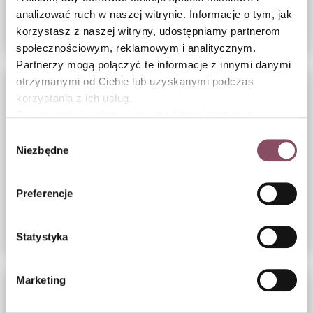
dyniowo-sernikowe
orzechowym i solonym
analizować ruch w naszej witrynie. Informacje o tym, jak
karmelem
korzystasz z naszej witryny, udostępniamy partnerom
społecznościowym, reklamowym i analitycznym.
Partnerzy mogą połączyć te informacje z innymi danymi
otrzymanymi od Ciebie lub uzyskanymi podczas
korzystania z ich usług.
Równocześnie informujemy, że Administratorem
Państwa danych jest Dr. Oetker Polska Sp. z o.o.,
Wybór
Gdańsk (80-339) adres: Dickmana 14/15 więcej
Niezbędne
zgody
informacji o przetwarzaniu danych osobowych oraz
mechanizmie plików cookie znajdą Państwo w
Polityce
Preferencje
Kruche ciasto
Chlebek z żurawiną
prywatności.
z budyniem
i orzechami włoskimi
i truskawkami
Statystyka
Marketing