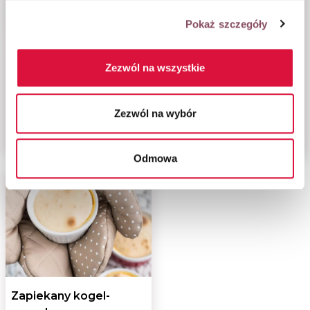
Pokaż szczegóły
Zezwól na wszystkie
Malinowy sernik na
Ciastka z masłem
zimno z chrupiącym
orzechowym,
Zezwól na wybór
spodem
czekoladą i nutą
karmelową
Odmowa
Zapiekany kogel-