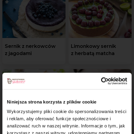
Sernik z nerkowców
Limonkowy sernik
z jagodami
z herbatą matcha
Niniejsza strona korzysta z plików cookie
Wykorzystujemy pliki cookie do spersonalizowania treści
i reklam, aby oferować funkcje społecznościowe i
Jaglane ciasto
Budyń jaglany z wanilią
analizować ruch w naszej witrynie. Informacje o tym, jak
marchewkowe
×
korzystasz z naszej witryny, udostępniamy partnerom