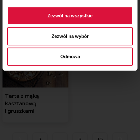
Chlebek bananowy
Bezglutenowe pączki
Zezwól na wszystkie
z jabłkami
z ksylitolem
Zezwól na wybór
Odmowa
Tarta z mąką
kasztanową
i gruszkami
1
2
...
9
10
11