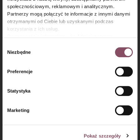
społecznościowym, reklamowym i analitycznym.
Partnerzy mogą połączyć te informacje z innymi danymi
otrzymanymi od Ciebie lub uzyskanymi podczas
korzystania z ich usług.
Równocześnie informujemy, że Administratorem
Państwa danych jest Dr. Oetker Polska Sp. z o.o.,
Wybór
Gdańsk (80-339) adres: Dickmana 14/15 więcej
Niezbędne
zgody
informacji o przetwarzaniu danych osobowych oraz
mechanizmie plików cookie znajdą Państwo w
Polityce
Preferencje
Domowe czekoladki
Trufle czekoladowe
prywatności.
z bakaliami
z orzechami
Statystyka
Marketing
Pokaż szczegóły