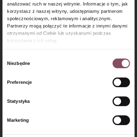
analizować ruch w naszej witrynie. Informacje o tym, jak
×
korzystasz z naszej witryny, udostępniamy partnerom
społecznościowym, reklamowym i analitycznym.
Partnerzy mogą połączyć te informacje z innymi danymi
Wieniec
Bułeczki drożdżowe
otrzymanymi od Ciebie lub uzyskanymi podczas
bożonarodzeniowy
z owocami
korzystania z ich usług.
Równocześnie informujemy, że Administratorem
Państwa danych jest Dr. Oetker Polska Sp. z o.o.,
Wybór
Gdańsk (80-339) adres: Dickmana 14/15 więcej
Niezbędne
zgody
informacji o przetwarzaniu danych osobowych oraz
mechanizmie plików cookie znajdą Państwo w
Polityce
Preferencje
prywatności.
Statystyka
Ciasto drożdżowe
Drożdżowe ślimaczki
z jagodami i kruszonką
z truskawkami
Marketing
i cynamonem