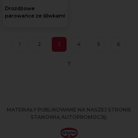
Drożdżowe
parowańce ze śliwkami
1
2
3
4
5
6
7
MATERIAŁY PUBLIKOWANE NA NASZEJ STRONIE
STANOWIĄ AUTOPROMOCJĘ: