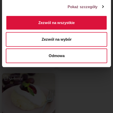
Pokaż szczegóły
Zezwól na wszystkie
Zezwól na wybór
Pieczone pączki
Bułeczki z konfiturą
z lukrem cytrynowym
z czerwonej cebuli
Odmowa
i wodą różaną