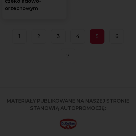
czekoladowo-
orzechowym
1
2
3
4
5
6
7
MATERIAŁY PUBLIKOWANE NA NASZEJ STRONIE
STANOWIĄ AUTOPROMOCJĘ: