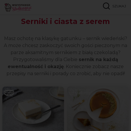
SZUKAJ
Strona główna
Popularne przepisy
Serniki i ciasta z serem
Serniki i ciasta z serem
Masz ochotę na klasykę gatunku – sernik wiedeński?
A może chcesz zaskoczyć swoich gości pieczonym na
parze aksamitnym sernikiem z białą czekoladą?
Przygotowaliśmy dla Ciebie
sernik na każdą
ewentualność i okazję
. Koniecznie zobacz nasze
przepisy na serniki i porady co zrobić, aby nie opadł!