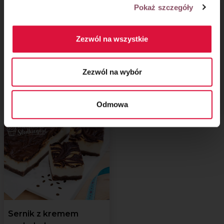
Pokaż szczegóły
Zezwól na wszystkie
Zezwól na wybór
Mocno czekoladowy
Kremowy sernik
sernik
anyżowy
Odmowa
Sernik z kremem