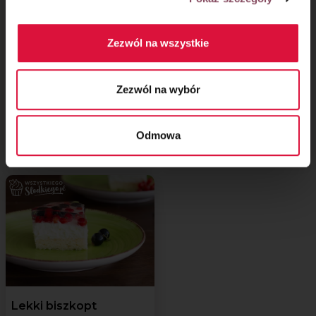
Zezwól na wszystkie
Zezwól na wybór
Ciasto cytrynowe
Lekki torcik na
z kremem budyniowym
pełnoziarnistym
Odmowa
i borówkami
biszkopcie
Lekki biszkopt