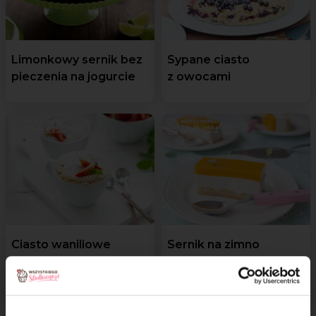
Limonkowy sernik bez
Sypane ciasto
pieczenia na jogurcie
z owocami
Ciasto waniliowe
Sernik na zimno
z truskawkami w 5
z musem mango
minut