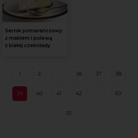
Sernik pomarańczowy
z makiem i polewą
z białej czekolady
1
2
...
36
37
38
39
40
41
42
...
50
51