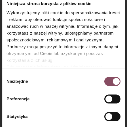
Niniejsza strona korzysta z plików cookie
Wykorzystujemy pliki cookie do spersonalizowania treści
i reklam, aby oferować funkcje społecznościowe i
analizować ruch w naszej witrynie. Informacje o tym, jak
×
korzystasz z naszej witryny, udostępniamy partnerom
społecznościowym, reklamowym i analitycznym.
Partnerzy mogą połączyć te informacje z innymi danymi
Malinowa Fantazja
Babka kokosowa
otrzymanymi od Ciebie lub uzyskanymi podczas
z lukrem cytrynowym
korzystania z ich usług.
Równocześnie informujemy, że Administratorem
Państwa danych jest Dr. Oetker Polska Sp. z o.o.,
Wybór
Gdańsk (80-339) adres: Dickmana 14/15 więcej
Niezbędne
zgody
informacji o przetwarzaniu danych osobowych oraz
mechanizmie plików cookie znajdą Państwo w
Polityce
Preferencje
prywatności.
Statystyka
Wielkanocna babka
Piernik staropolski