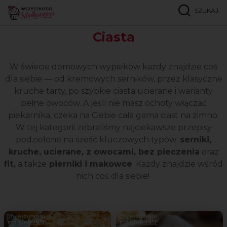
SZUKAJ
Strona główna
Popularne przepisy
Ciasta
Ciasta
W świecie domowych wypieków każdy znajdzie coś
dla siebie — od kremowych serników, przez klasyczne
kruche tarty, po szybkie ciasta ucierane i warianty
pełne owoców. A jeśli nie masz ochoty włączać
piekarnika, czeka na Ciebie cała gama ciast na zimno.
W tej kategorii zebraliśmy najciekawsze przepisy
podzielone na sześć kluczowych typów:
serniki,
kruche, ucierane, z owocami, bez pieczenia
oraz
fit,
a także
pierniki i makowce
. Każdy znajdzie wśród
nich coś dla siebie!