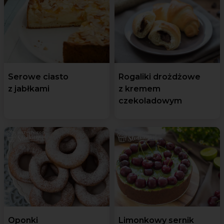
Serowe ciasto
Rogaliki drożdżowe
z jabłkami
z kremem
czekoladowym
Oponki
Limonkowy sernik