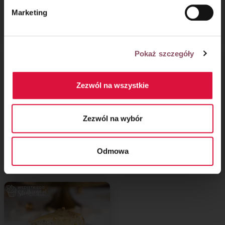
cytrynowa
dojrzewający – drugi
Marketing
etap
Pokaż szczegóły
Zezwól na wszystkie
Zezwól na wybór
Sernik na zimno
Sernik krakowski
Odmowa
z czarnym sezamem