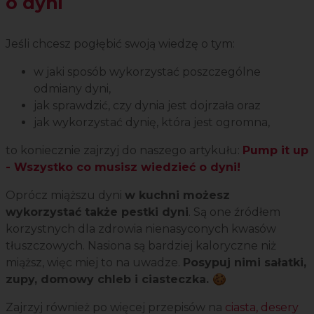
o dyni
Jeśli chcesz pogłębić swoją wiedzę o tym:
w jaki sposób wykorzystać poszczególne
odmiany dyni,
jak sprawdzić, czy dynia jest dojrzała oraz
jak wykorzystać dynię, która jest ogromna,
to koniecznie zajrzyj do naszego artykułu:
Pump it up
- Wszystko co musisz wiedzieć o dyni!
Oprócz miąższu dyni
w kuchni możesz
wykorzystać także pestki dyni
. Są one źródłem
korzystnych dla zdrowia nienasyconych kwasów
tłuszczowych. Nasiona są bardziej kaloryczne niż
miąższ, więc miej to na uwadze.
Posypuj nimi sałatki,
zupy, domowy chleb i ciasteczka.
🍪
Zajrzyj również po więcej przepisów na
ciasta, desery