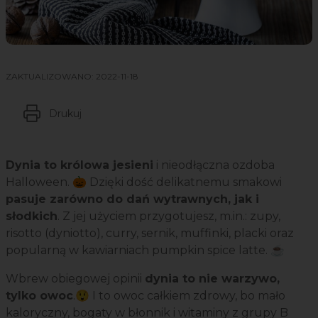
ZAKTUALIZOWANO:
2022-11-18
Drukuj
Dynia to królowa jesieni
i nieodłączna ozdoba
Halloween. 🎃 Dzięki dość delikatnemu smakowi
pasuje zarówno do dań wytrawnych, jak i
słodkich
. Z jej użyciem przygotujesz, m.in.: zupy,
risotto (dyniotto), curry, sernik, muffinki, placki oraz
popularną w kawiarniach pumpkin spice latte. ☕
Wbrew obiegowej opinii
dynia to nie warzywo,
tylko owoc
.😲 I to owoc całkiem zdrowy, bo mało
kaloryczny, bogaty w błonnik i witaminy z grupy B