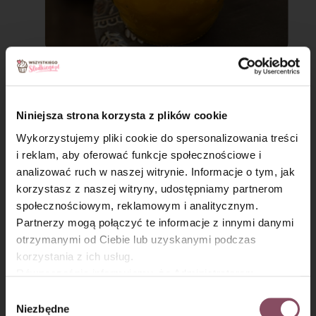
6. Tiramisu dyniowe
Niniejsza strona korzysta z plików cookie
Wykorzystujemy pliki cookie do spersonalizowania treści
Dyniowe tiramisu do jesienna odmiana klasycznego
i reklam, aby oferować funkcje społecznościowe i
włoskiego deseru.
Krem z dyni z delikatną
analizować ruch w naszej witrynie. Informacje o tym, jak
×
pomarańczowo-cynamonową nutą idealnie łączy
korzystasz z naszej witryny, udostępniamy partnerom
się z biszkoptami i kawą
. Spróbuj koniecznie!
społecznościowym, reklamowym i analitycznym.
Partnerzy mogą połączyć te informacje z innymi danymi
Przepis na tiramisu z dynią:
otrzymanymi od Ciebie lub uzyskanymi podczas
korzystania z ich usług.
Zobacz przepis na
tiramisu dyniowe
Równocześnie informujemy, że Administratorem
Państwa danych jest Dr. Oetker Polska Sp. z o.o.,
Wybór
Gdańsk (80-339) adres: Dickmana 14/15 więcej
Niezbędne
zgody