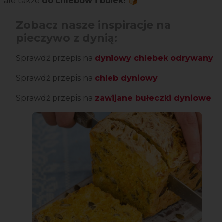
ale także
do chlebów i bułek! 🍞
Zobacz nasze inspiracje na
pieczywo z dynią:
Sprawdź przepis na
dyniowy chlebek odrywany
Sprawdź przepis na
chleb dyniowy
Sprawdź przepis na
zawijane bułeczki dyniowe