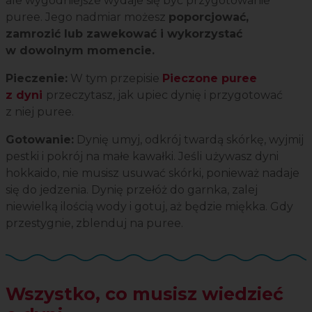
ale wygodniejsze wydaje się być przygotowanie
puree. Jego nadmiar możesz
poporcjować,
zamrozić lub zawekować i wykorzystać
w dowolnym momencie.
Pieczenie:
W tym przepisie
Pieczone puree
z dyni
przeczytasz, jak upiec dynię i przygotować
z niej puree.
Gotowanie:
Dynię umyj, odkrój twardą skórkę, wyjmij
pestki i pokrój na małe kawałki. Jeśli używasz dyni
hokkaido, nie musisz usuwać skórki, ponieważ nadaje
się do jedzenia. Dynię przełóż do garnka, zalej
niewielką ilością wody i gotuj, aż będzie miękka. Gdy
przestygnie, zblenduj na puree.
Wszystko, co musisz wiedzieć