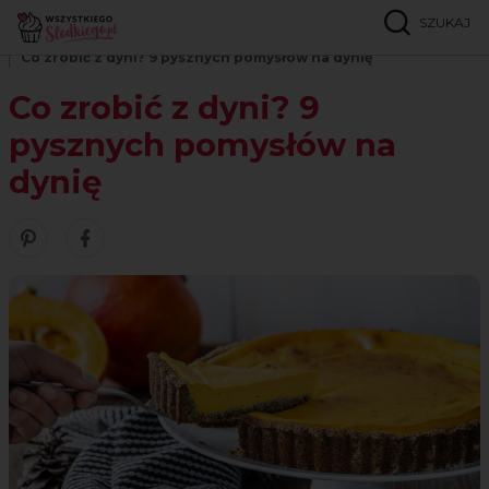
SZUKAJ
Strona główna
Inspiracje
Porady
Co zrobić z dyni? 9 pysznych pomysłów na dynię
Co zrobić z dyni? 9
pysznych pomysłów na
dynię
Zobacz nasze piny w serwisie Pinterest
Śledź nas na Facebooku