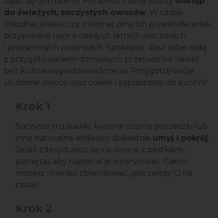
zająć się tym latem? Ponieważ mamy wtedy
dostęp
do świeżych, soczystych owoców
. W czasie
chłodnej jesieni, czy mroźnej zimy ich przesłodki smak
przypomina nam o ciepłych letnich wieczorach
i przyjemnych porankach. Spokojnie, dasz sobie radę
z przygotowaniem domowych przetworów nawet
bez kulinarnego doświadczenia. Przygotuj swoje
ulubione owoce oraz cukier i zapraszamy do kuchni!
Krok 1
Soczyste truskawki, kwaśne czarne porzeczki lub
inne naturalne słodkości dokładnie
umyj i pokrój
.
Jeżeli zdecydujesz się na owoce z pestkami,
pamiętaj, aby najpierw je wydrylować. Całość
możesz również zblendować, jeśli zależy Ci na
czasie.
Krok 2