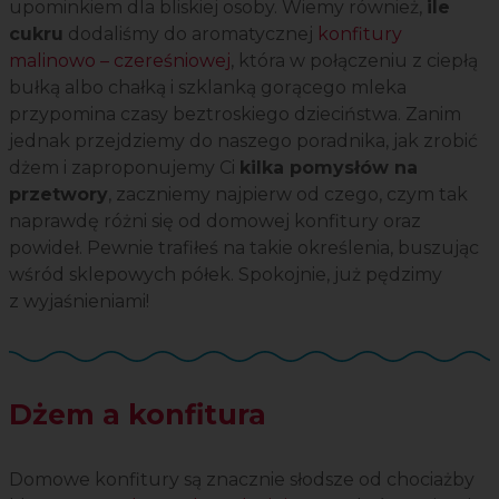
upominkiem dla bliskiej osoby. Wiemy również,
ile
cukru
dodaliśmy do aromatycznej
konfitury
malinowo – czereśniowej
, która w połączeniu z ciepłą
bułką albo chałką i szklanką gorącego mleka
przypomina czasy beztroskiego dzieciństwa. Zanim
jednak przejdziemy do naszego poradnika, jak zrobić
dżem i zaproponujemy Ci
kilka pomysłów na
przetwory
, zaczniemy najpierw od czego, czym tak
naprawdę różni się od domowej konfitury oraz
powideł. Pewnie trafiłeś na takie określenia, buszując
wśród sklepowych półek. Spokojnie, już pędzimy
z wyjaśnieniami!
Dżem a konfitura
Domowe konfitury są znacznie słodsze od chociażby