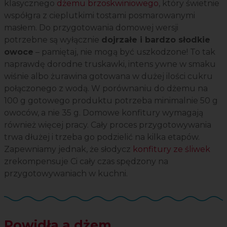
klasycznego
dżemu brzoskwiniowego
, który świetnie
współgra z cieplutkimi tostami posmarowanymi
masłem. Do przygotowania domowej wersji
potrzebne są wyłącznie
dojrzałe i bardzo słodkie
owoce
– pamiętaj, nie mogą być uszkodzone! To tak
naprawdę dorodne truskawki, intens ywne w smaku
wiśnie albo żurawina gotowana w dużej ilości cukru
połączonego z wodą. W porównaniu do dżemu na
100 g gotowego produktu potrzeba minimalnie 50 g
owoców, a nie 35 g. Domowe konfitury wymagają
również więcej pracy. Cały proces przygotowywania
trwa dłużej i trzeba go podzielić na kilka etapów.
Zapewniamy jednak, że słodycz
konfitury ze śliwek
zrekompensuje Ci cały czas spędzony na
przygotowywaniach w kuchni.
Powidła a dżem