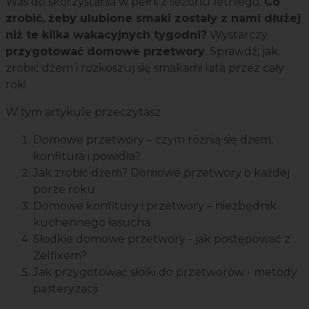
Was do skorzystania w pełni z sezonu letniego.
Co
zrobić, żeby ulubione smaki zostały z nami dłużej
niż te kilka wakacyjnych tygodni?
Wystarczy
przygotować domowe przetwory
. Sprawdź, jak
zrobić dżem i rozkoszuj się smakami lata przez cały
rok!
W tym artykule przeczytasz:
Domowe przetwory – czym różnią się dżem,
konfitura i powidła?
Jak zrobić dżem? Domowe przetwory o każdej
porze roku
Domowe konfitury i przetwory – niezbędnik
kuchennego łasucha
Słodkie domowe przetwory - jak postępować z
Żelfixem?
Jak przygotować słoiki do przetworów - metody
pasteryzacji