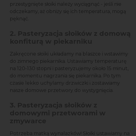
przestygnięte słoiki należy wyciągnąć - jeśli nie
odczekamy, aż obniży się ich temperatura, mogą
pęknąć.
2. Pasteryzacja słoików z domową
konfiturą w piekarniku
Zakręcone słoiki układamy na blaszce i wstawimy
do zimnego piekarnika. Ustawiamy temperaturę
na 120-130 stopni i pasteryzujemy około 15 minut,
do momentu nagrzania się piekarnika. Po tym
czasie lekko uchylamy drzwiczki i zostawiamy
nasze domowe przetwory do wystygnięcia.
3. Pasteryzacja słoików z
domowymi przetworami w
zmywarce
Potrzeba matką wynalazków! Słoiki ustawiamy na