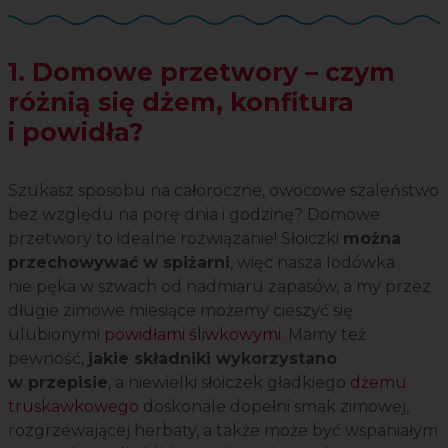
1. Domowe przetwory – czym
różnią się dżem, konfitura
i powidła?
Szukasz sposobu na całoroczne, owocowe szaleństwo
bez względu na porę dnia i godzinę? Domowe
przetwory to idealne rozwiązanie! Słoiczki
można
przechowywać w spiżarni
, więc nasza lodówka
nie pęka w szwach od nadmiaru zapasów, a my przez
długie zimowe miesiące możemy cieszyć się
ulubionymi
powidłami śliwkowymi
. Mamy też
pewność,
jakie składniki wykorzystano
w przepisie
, a niewielki słoiczek gładkiego
dżemu
truskawkowego
doskonale dopełni smak zimowej,
rozgrzewającej herbaty, a także może być wspaniałym