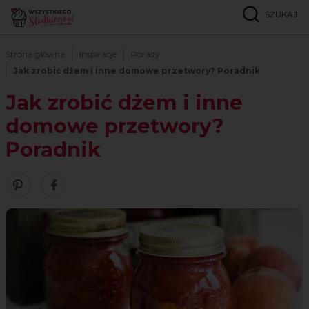
SZUKAJ
Strona główna
Inspiracje
Porady
Jak zrobić dżem i inne domowe przetwory? Poradnik
Jak zrobić dżem i inne
domowe przetwory?
Poradnik
Zobacz nasze piny w serwisie Pinterest
Śledź nas na Facebooku