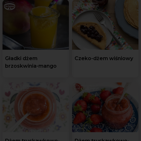
Gładki dżem
Czeko-dżem wiśniowy
brzoskwinia-mango
Dżem truskawkowo-
Dżem truskawkowo-