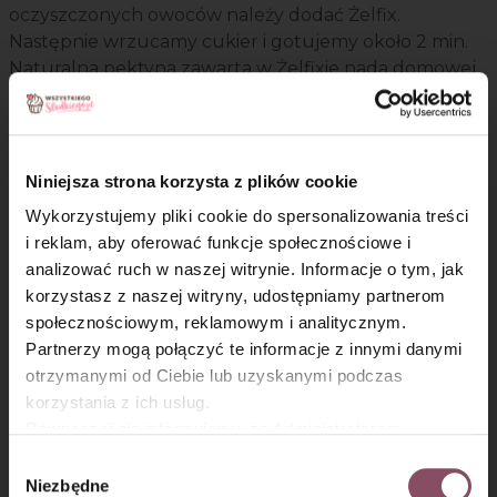
oczyszczonych owoców należy dodać Żelfix.
Następnie wrzucamy cukier i gotujemy około 2 min.
Naturalna pektyna zawarta w Żelfixie nada domowej
konfiturze idealnej konsystencji. Krótki czas
gotowania sprawi, że owoce nie rozgotują się,
zachowując swoje naturalne kolory i większość
witamin. Do wyboru mamy dwa warianty:
Niniejsza strona korzysta z plików cookie
Wykorzystujemy pliki cookie do spersonalizowania treści
2:1 gdzie na kilogram owoców należy dodać 0,5
i reklam, aby oferować funkcje społecznościowe i
kilograma cukru,
analizować ruch w naszej witrynie. Informacje o tym, jak
3:1 gdzie 350 g cukru wystarczy na 1 kg
×
korzystasz z naszej witryny, udostępniamy partnerom
wybranych owoców.
społecznościowym, reklamowym i analitycznym.
Partnerzy mogą połączyć te informacje z innymi danymi
otrzymanymi od Ciebie lub uzyskanymi podczas
Dżem truskawkowy z gorzką
korzystania z ich usług.
czekoladą i żelfixem
Równocześnie informujemy, że Administratorem
Państwa danych jest Dr. Oetker Polska Sp. z o.o.,
Wybór
Ilość pomysłów na dżemy i konfitury
Gdańsk (80-339) adres: Dickmana 14/15 więcej
Niezbędne
zgody