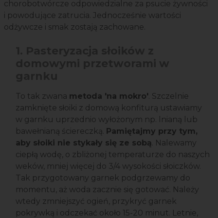
chorobotwórcze odpowiedzialne za psucie żywności
i powodujące zatrucia. Jednocześnie wartości
odżywcze i smak zostają zachowane.
1. Pasteryzacja słoików z
domowymi przetworami w
garnku
To tak zwana
metoda 'na mokro'
. Szczelnie
zamknięte słoiki z domową konfiturą ustawiamy
w garnku uprzednio wyłożonym np. lnianą lub
bawełnianą ściereczką.
Pamiętajmy przy tym,
aby słoiki nie stykały się ze sobą
. Nalewamy
ciepłą wodę, o zbliżonej temperaturze do naszych
weków, mniej więcej do 3/4 wysokości słoiczków.
Tak przygotowany garnek podgrzewamy do
momentu, aż woda zacznie się gotować. Należy
wtedy zmniejszyć ogień, przykryć garnek
pokrywką i odczekać około 15-20 minut. Letnie,