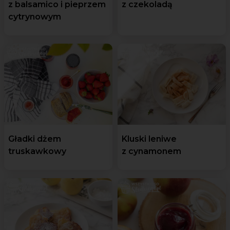
z balsamico i pieprzem
z czekoladą
cytrynowym
Gładki dżem
Kluski leniwe
truskawkowy
z cynamonem