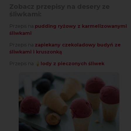
Zobacz przepisy na desery ze
śliwkami:
Przepis na
pudding ryżowy z karmelizowanymi
śliwkami
Przepis na
zapiekany czekoladowy budyń ze
śliwkami i kruszonką
Przepis na
🍦lody z pieczonych śliwek