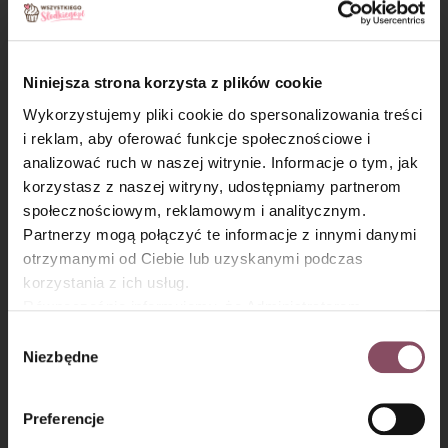
śliwkami
wspaniale równoważy smaki w tego typu
ciastach. Jeśli lubisz ciasta z owocami i bezą, to
koniecznie zobacz, jakie mamy dla Ciebie propozycje.
Niniejsza strona korzysta z plików cookie
Sprawdź przepisy na ciasta ze
Wykorzystujemy pliki cookie do spersonalizowania treści
śliwkami i bezą:
i reklam, aby oferować funkcje społecznościowe i
analizować ruch w naszej witrynie. Informacje o tym, jak
Biorę przepis na
tort bezowy ze śliwkami
×
korzystasz z naszej witryny, udostępniamy partnerom
w czerwonym winie
społecznościowym, reklamowym i analitycznym.
Partnerzy mogą połączyć te informacje z innymi danymi
Biorę przepis na
bezę z kremem dyniowym
otrzymanymi od Ciebie lub uzyskanymi podczas
i pieczonymi śliwkami
korzystania z ich usług.
Równocześnie informujemy, że Administratorem
Biorę przepis na
migdałową tartę ze śliwkami
Państwa danych jest Dr. Oetker Polska Sp. z o.o.,
i bezą
Wybór
Gdańsk (80-339) adres: Dickmana 14/15 więcej
Niezbędne
zgody
informacji o przetwarzaniu danych osobowych oraz
mechanizmie plików cookie znajdą Państwo w
Polityce
Preferencje
prywatności.