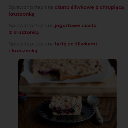
Sprawdź przepis na
ciasto śliwkowe z chrupiącą
kruszonką
Sprawdź przepis na
jogurtowe ciasto
z kruszonką
Sprawdź przepis na
tartę ze śliwkami
i kruszonką