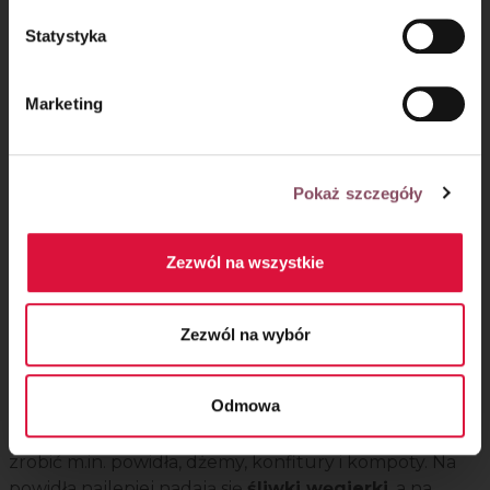
Statystyka
Marketing
Pokaż szczegóły
Zezwól na wszystkie
6. Przygotuj przetwory ze
śliwek na zimę
Zezwól na wybór
Sezon na śliwki, który trwa od końca lipca do
Odmowa
początku października, to najlepszy okres, żeby
przygotować przetwory na zimę. Ze śliwek możesz
zrobić m.in. powidła, dżemy, konfitury i kompoty. Na
powidła najlepiej nadają się
śliwki węgierki
, a na