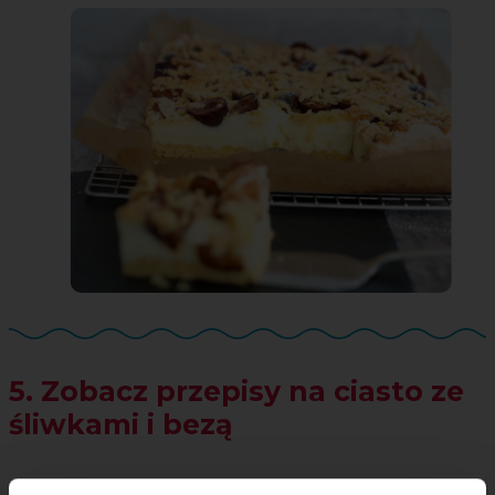
5. Zobacz przepisy na ciasto ze
śliwkami i bezą
Połączenie
słodkiej bezy z lekko kwaśnymi