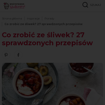
SZUKAJ
Strona główna
Inspiracje
Porady
Co zrobić ze śliwek? 27 sprawdzonych przepisów
Co zrobić ze śliwek? 27
sprawdzonych przepisów
Zobacz nasze piny w serwisie Pinterest
Śledź nas na Facebooku