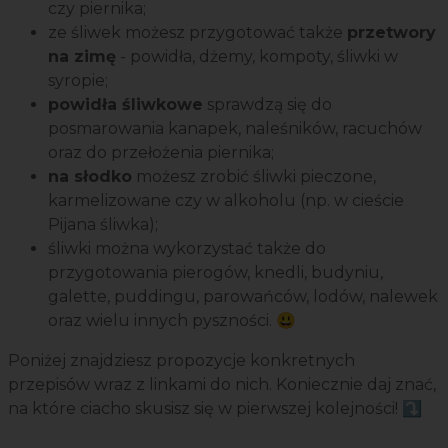
czy piernika;
ze śliwek możesz przygotować także
przetwory
na zimę
- powidła, dżemy, kompoty, śliwki w
syropie;
powidła śliwkowe
sprawdzą się do
posmarowania kanapek, naleśników, racuchów
oraz do przełożenia piernika;
na słodko
możesz zrobić śliwki pieczone,
karmelizowane czy w alkoholu (np. w cieście
Pijana śliwka);
śliwki można wykorzystać także do
przygotowania pierogów, knedli, budyniu,
galette, puddingu, parowańców, lodów, nalewek
oraz wielu innych pyszności. 😃
Poniżej znajdziesz propozycje konkretnych
przepisów wraz z linkami do nich. Koniecznie daj znać,
na które ciacho skusisz się w pierwszej kolejności! ⤵️